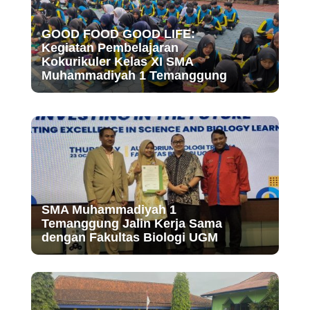
GOOD FOOD GOOD LIFE:
Kegiatan Pembelajaran
Kokurikuler Kelas XI SMA
Muhammadiyah 1 Temanggung
SMA Muhammadiyah 1
Temanggung Jalin Kerja Sama
dengan Fakultas Biologi UGM