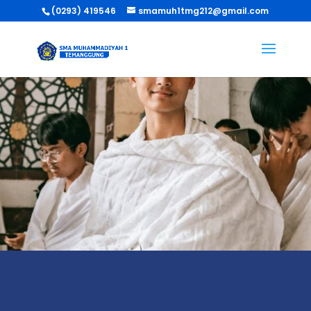
(0293) 419546
smamuh1tmg212@gmail.com