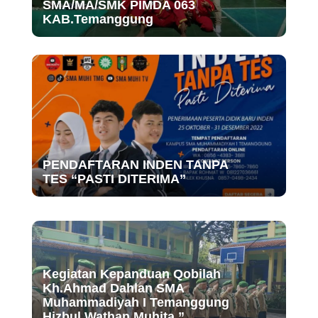
SMA/MA/SMK PIMDA 063
KAB.Temanggung
PENDAFTARAN INDEN TANPA
TES “PASTI DITERIMA”
Kegiatan Kepanduan Qobilah
Kh.Ahmad Dahlan SMA
Muhammadiyah I Temanggung
Hizbul Wathan Muhita ”