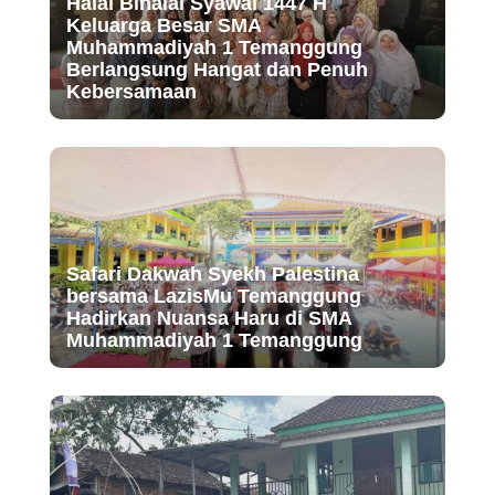
Halal Bihalal Syawal 1447 H
Keluarga Besar SMA
Muhammadiyah 1 Temanggung
Berlangsung Hangat dan Penuh
Kebersamaan
Safari Dakwah Syekh Palestina
bersama LazisMu Temanggung
Hadirkan Nuansa Haru di SMA
Muhammadiyah 1 Temanggung