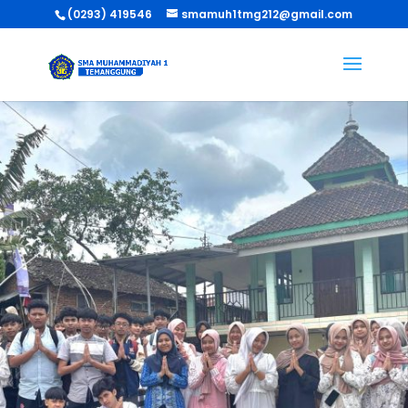
(0293) 419546
smamuh1tmg212@gmail.com