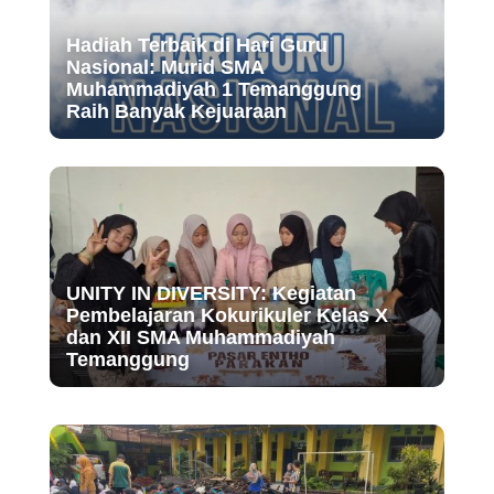
Hadiah Terbaik di Hari Guru
Nasional: Murid SMA
Muhammadiyah 1 Temanggung
Raih Banyak Kejuaraan
UNITY IN DIVERSITY: Kegiatan
Pembelajaran Kokurikuler Kelas X
dan XII SMA Muhammadiyah
Temanggung