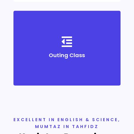
Outing class adalah kegiatan belajar di luar

kelas yang memberi siswa pengalaman
langsung di lapangan. Melalui kunjungan ke
Outing Class
tempat edukatif, siswa belajar secara
kontekstual, aktif, dan menyenangkan.
EXCELLENT IN ENGLISH & SCIENCE,
MUMTAZ IN TAHFIDZ