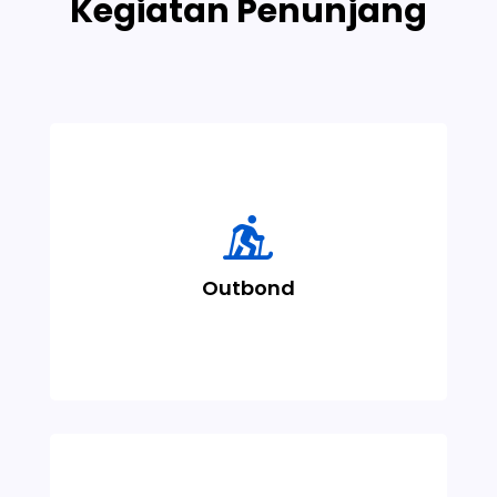
Kegiatan Penunjang
Kegiatan luar ruang yang dirancang untuk

membangun kerja sama tim,
santri
kepemimpinan, dan karakter para
Outbond
melalui permainan edukatif dan tantangan
fisik yang menyenangkan