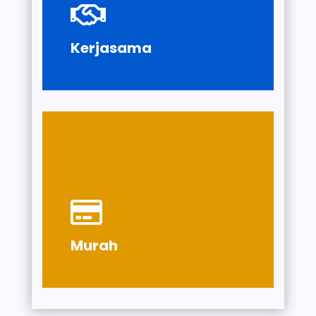

dalam dan luar negri
Bekerjasama dengan Universitas
Kerjasama
550rb/bulan

Spp + syahriyah hanya Rp
Uang masuk Rp 3,5 juta
Murah