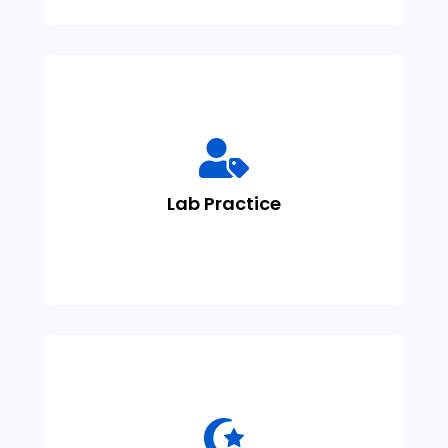

Praktik langsung di laboratorium untuk
memperkuat pemahaman santri dalam
Lab Practice
mata pelajaran sains secara aplikatif.
Program untuk membekali santri

memahami pergerakan benda langit guna