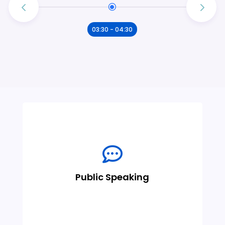
03:30 - 04:30
Program untuk melatih santri Boarding

SMA Muhammadiyah 1 Temanggung
berbicara di depan umum dengan
Public Speaking
percaya diri, terstruktur, dan komunikatif.