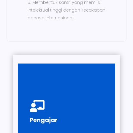
Membentuk santri yang memiliki
intelektual tinggi dengan kecakapan
bahasa internasional.
dibidangnya lulusan S1 dan S2

Pengajar profesional
Pengajar