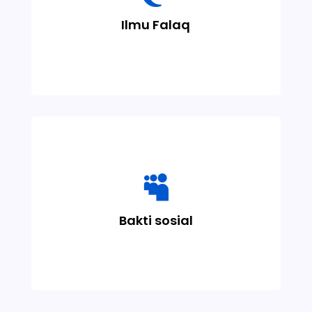
menentukan waktu ibadah, arah kiblat,
Ilmu Falaq
dan kalender hijriyah secara ilmiah dan
syar’i.

Kegiatan santri untuk menumbuhkan
empati dan kepedulian melalui aksi nyata
Bakti sosial
membantu masyarakat.