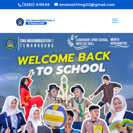
(0293) 419546
smamuh1tmg212@gmail.com