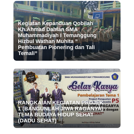
Kegiatan Kepanduan Qobilah
Kh.Ahmad Dahlan SMA
Muhammadiyah I Temanggung
Hizbul Wathan Muhita ”
Pembuatan Pionering dan Tali
Temali”
RANGKAIAN KEGIATAN PROJEK
1 (BANGUNLAH JIWA RAGANYA)
TEMA BUDAYA HIDUP SEHAT
(DADU SEHAT)