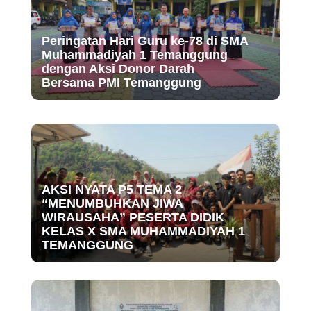
Peringatan Hari Guru ke-78 di SMA
Muhammadiyah 1 Temanggung
dengan Aksi Donor Darah
Bersama PMI Temanggung
AKSI NYATA P5 TEMA 2
“MENUMBUHKAN JIWA
WIRAUSAHA” PESERTA DIDIK
KELAS X SMA MUHAMMADIYAH 1
TEMANGGUNG