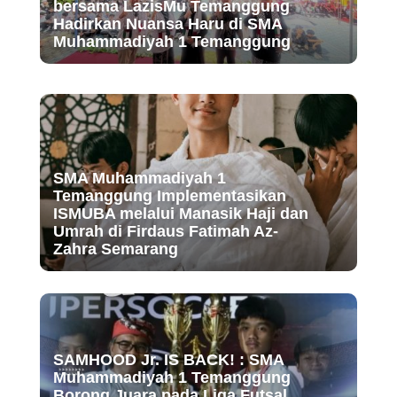
bersama LazisMu Temanggung
Hadirkan Nuansa Haru di SMA
Muhammadiyah 1 Temanggung
SMA Muhammadiyah 1
Temanggung Implementasikan
ISMUBA melalui Manasik Haji dan
Umrah di Firdaus Fatimah Az-
Zahra Semarang
SAMHOOD Jr. IS BACK! : SMA
Muhammadiyah 1 Temanggung
Borong Juara pada Liga Futsal