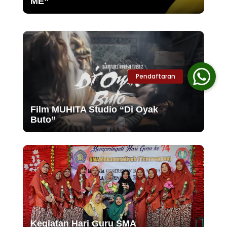
ME”
Film MUHITA Studio “Di Oyak
Buto”
Kegiatan Hari Guru SMA