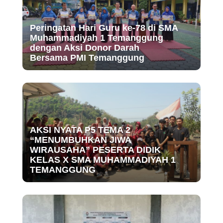
Peringatan Hari Guru ke-78 di SMA
Muhammadiyah 1 Temanggung
dengan Aksi Donor Darah
Bersama PMI Temanggung
AKSI NYATA P5 TEMA 2
“MENUMBUHKAN JIWA
WIRAUSAHA” PESERTA DIDIK
KELAS X SMA MUHAMMADIYAH 1
TEMANGGUNG