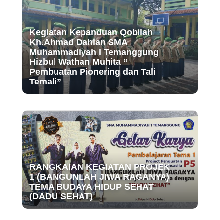
Kegiatan Kepanduan Qobilah
Kh.Ahmad Dahlan SMA
Muhammadiyah I Temanggung
Hizbul Wathan Muhita ”
Pembuatan Pionering dan Tali
Temali”
RANGKAIAN KEGIATAN PROJEK
1 (BANGUNLAH JIWA RAGANYA)
TEMA BUDAYA HIDUP SEHAT
(DADU SEHAT)