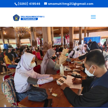
(0293) 419546
smamuh1tmg212@gmail.com