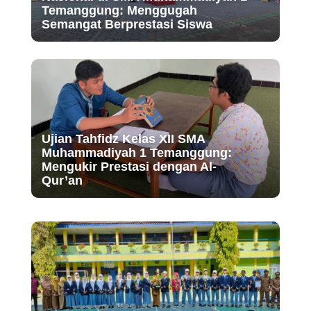
Temanggung: Menggugah
Semangat Berprestasi Siswa
Ujian Tahfidz Kelas XII SMA
Muhammadiyah 1 Temanggung:
Mengukir Prestasi dengan Al-
Qur’an