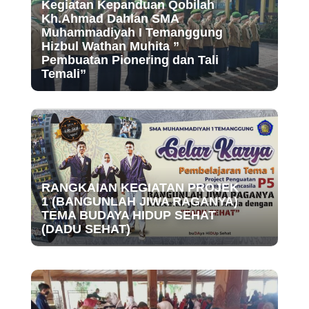
Kegiatan Kepanduan Qobilah
Kh.Ahmad Dahlan SMA
Muhammadiyah I Temanggung
Hizbul Wathan Muhita ”
Pembuatan Pionering dan Tali
Temali”
RANGKAIAN KEGIATAN PROJEK
1 (BANGUNLAH JIWA RAGANYA)
TEMA BUDAYA HIDUP SEHAT
(DADU SEHAT)