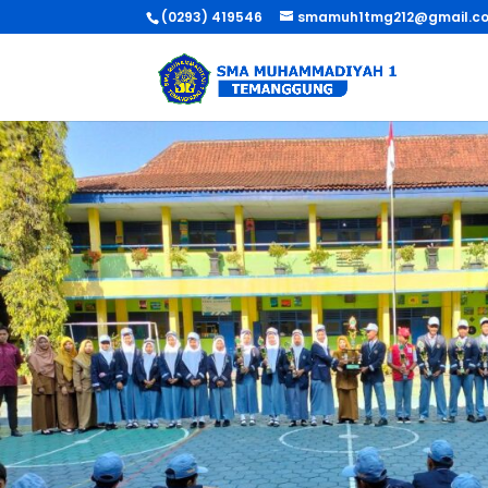
(0293) 419546
smamuh1tmg212@gmail.c