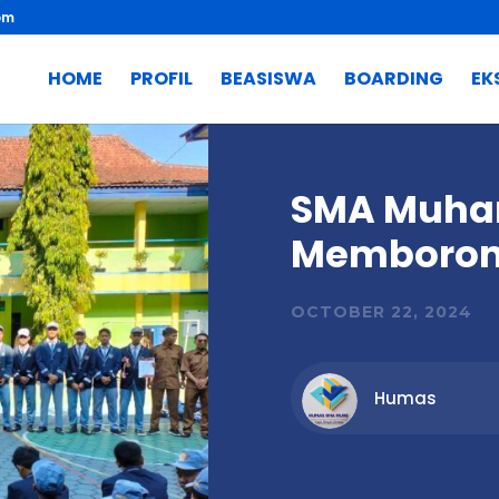
om
HOME
PROFIL
BEASISWA
BOARDING
EK
SMA Muh
Memborong
OCTOBER 22, 2024
Humas