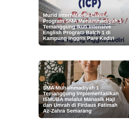
Murid International Class
Program SMA Muhammadiyah 1
Temanggung Ikuti Intensive
English Program Batch 1 di
Kampung Inggris Pare Kediri
SMA Muhammadiyah 1
Temanggung Implementasikan
ISMUBA melalui Manasik Haji
dan Umrah di Firdaus Fatimah
Az-Zahra Semarang