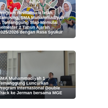
Program Revitalisasi telah
Rampung, SMA Muhammadiyah
1 Temanggung Siap Memulai
Semester 2 Tahun Ajaran
2025/2026 dengan Rasa Syukur
SMA Muhammadiyah 1
Temanggung Luncurkan
Program Internasional Double
Track ke Jerman bersama MGE