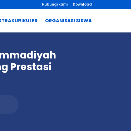
Hubungi kami
Download
STRAKURIKULER
ORGANISASI SISWA
ammadiyah
 Prestasi