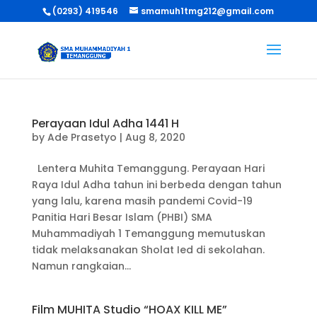
(0293) 419546
smamuh1tmg212@gmail.com
Perayaan Idul Adha 1441 H
by
Ade Prasetyo
|
Aug 8, 2020
Lentera Muhita Temanggung. Perayaan Hari
Raya Idul Adha tahun ini berbeda dengan tahun
yang lalu, karena masih pandemi Covid-19
Panitia Hari Besar Islam (PHBI) SMA
Muhammadiyah 1 Temanggung memutuskan
tidak melaksanakan Sholat Ied di sekolahan.
Namun rangkaian...
Film MUHITA Studio “HOAX KILL ME”